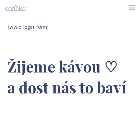
[wwlc_login_form]
Žijeme kávou ♡
a dost nás to baví